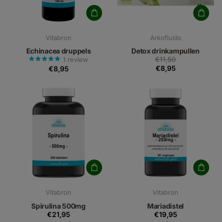
Vitabron
Arkofluids
Echinacea druppels
Detox drinkampullen
€11,50
1
review
€8,95
€8,95
Vitabron
Vitabron
Spirulina 500mg
Mariadistel
€21,95
€19,95