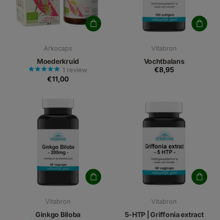
Arkocaps
Vitabron
Moederkruid
Vochtbalans
€8,95
1
review
€11,00
Vitabron
Vitabron
Ginkgo Biloba
5-HTP | Griffonia extract