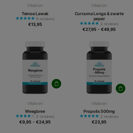
Vitabron
Vitabron
Temoe Lawak
Curcuma Longa & zwarte
peper
6
reviews
2
reviews
€13,95
€27,95
-
€49,95
Vitabron
Vitabron
Weegbree
Propolis 500mg
5
reviews
2
reviews
€9,95
-
€24,95
€23,95