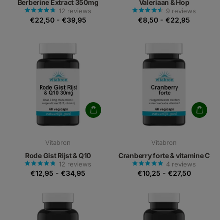
Berberine Extract 350mg
Valeriaan & Hop
12
reviews
9
reviews
€22,50
-
€39,95
€8,50
-
€22,95
Vitabron
Vitabron
Rode Gist Rijst & Q10
Cranberry forte & vitamine C
12
reviews
4
reviews
€12,95
-
€34,95
€10,25
-
€27,50