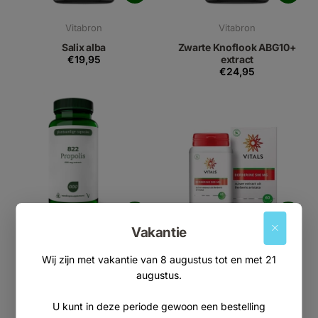
Vitabron
Vitabron
Salix alba
Zwarte Knoflook ABG10+
€19,95
extract
€24,95
Vakantie
AOV
Vitals
Wij zijn met vakantie van 8 augustus tot en met 21
822 Propolis 600mg
Berberine 500mg
augustus.
€28,95
€34,95
U kunt in deze periode gewoon een bestelling