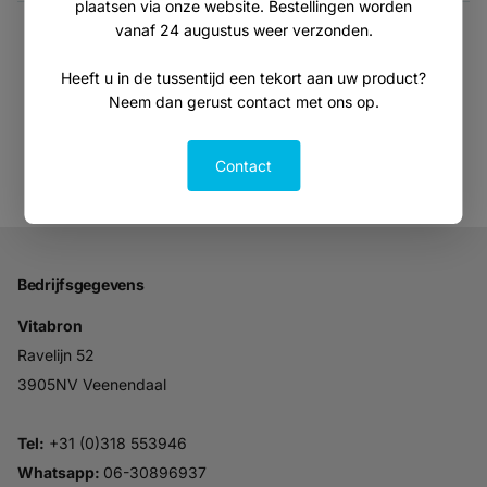
plaatsen via onze website. Bestellingen worden
vanaf 24 augustus weer verzonden.
Je hebt
36
van de
120
producten gezien
Heeft u in de tussentijd een tekort aan uw product?
Neem dan gerust contact met ons op.
Toon meer producten
Contact
Bedrijfsgegevens
Vitabron
Ravelijn 52
3905NV Veenendaal
Tel:
+31 (0)318 553946
Whatsapp:
06-30896937