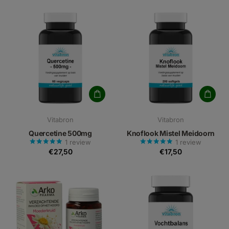
Vitabron
Vitabron
Quercetine 500mg
Knoflook Mistel Meidoorn
1
review
1
review
€27,50
€17,50