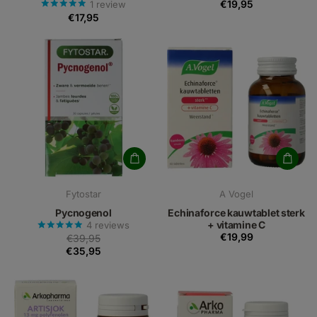
€19,95
1
review
€17,95
Fytostar
A Vogel
Pycnogenol
Echinaforce kauwtablet sterk
+ vitamine C
4
reviews
€19,99
€39,95
€35,95