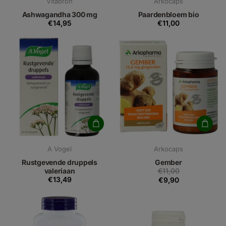
Vitabron
Arkocaps
Ashwagandha 300 mg
Paardenbloem bio
€14,95
€11,00
A Vogel
Arkocaps
Rustgevende druppels
Gember
valeriaan
€11,00
€13,49
€9,90