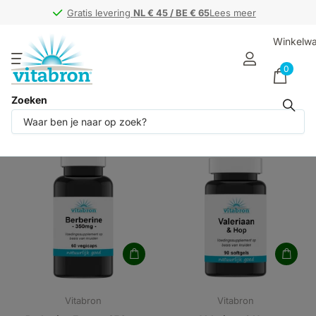
Gratis levering
Gratis levering
NL € 45 / BE € 65
NL € 45 / BE € 65
Lees meer
Winkelw
0
Zoeken
Bekijk alle fytotherapie (120)
Vitabron
Vitabron