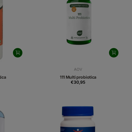
AOV
tica
111 Multi probiotica
€30,95