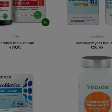
Vitals
Lamberts
crobiol trio platinum
Saccharomyces boula
€79,95
€26,95