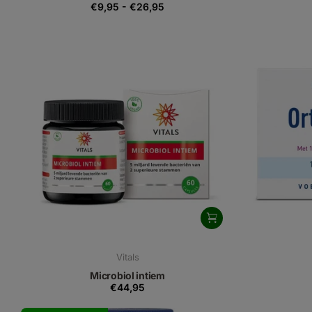
€9,95
-
€26,95
Vitals
Microbiol intiem
€44,95