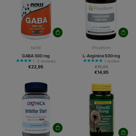
NOW
Proviform
GABA 500 mg
L-Arginine 500 mg
2
reviews
1
review
€22,95
€15,95
€14,95