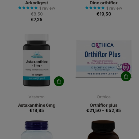
Arkodigest
Dino orthiflor
1
review
1
review
€8,50
€19,50
€7,25
Vitabron
Orthica
Astaxanthine 6mg
Orthiflor plus
€19,95
€21,50
-
€52,95