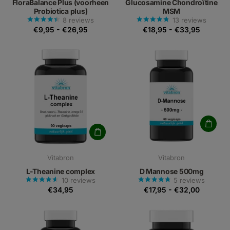
FloraBalance Plus (voorheen
Glucosamine Chondroïtine
Probiotica plus)
MSM
8
reviews
13
reviews
€9,95
-
€26,95
€18,95
-
€33,95
Vitabron
Vitabron
L-Theanine complex
D Mannose 500mg
10
reviews
5
reviews
€34,95
€17,95
-
€32,00