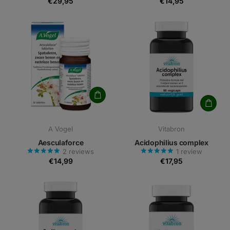
€29,95
€14,95
A Vogel
Vitabron
Aesculaforce
Acidophilius complex
2
reviews
1
review
€14,99
€17,95