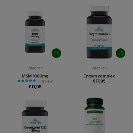
Vitabron
Vitabron
MSM 1000mg
Enzym complex
€17,95
1
review
€11,95