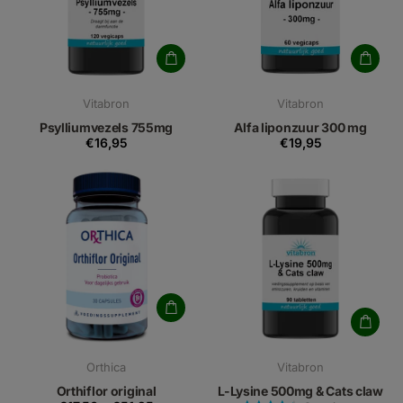
Vitabron
Vitabron
Psylliumvezels 755mg
Alfa liponzuur 300 mg
€16,95
€19,95
Orthica
Vitabron
Orthiflor original
L-Lysine 500mg & Cats claw