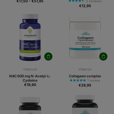
€17,50
-
€51,95
2
reviews
€12,95
Vitakruid
Vitabron
NAC 600 mg N-Acetyl-L-
Collageen complex
Cysteine
1
review
€19,90
€28,95