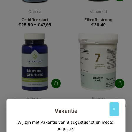
Orthica
Venamed
Orthiflor start
Fibrofit strong
€25,50
-
€47,95
€28,49
Vitakruid
Pfluger
Mucuna pruriens 400mg
Magnesium phosphoricum 7
Vakantie
€19,90
D6
€28,99
Wij zijn met vakantie van 8 augustus tot en met 21
augustus.