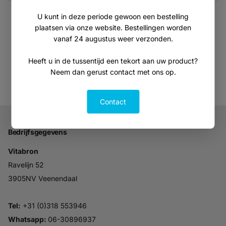
U kunt in deze periode gewoon een bestelling
Je hebt
36
van de
209
producten gezien
plaatsen via onze website. Bestellingen worden
vanaf 24 augustus weer verzonden.
Toon meer producten
Heeft u in de tussentijd een tekort aan uw product?
Neem dan gerust contact met ons op.
Contact
Bedrijfsgegevens
Vitabron
Ravelijn 52
3905NV Veenendaal
Tel:
+31 (0)318 553946
Whatsapp:
06-30896937