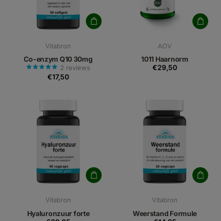
Vitabron
AOV
Co-enzym Q10 30mg
1011 Haarnorm
€29,50
2
reviews
€17,50
Vitabron
Vitabron
Hyaluronzuur forte
Weerstand Formule