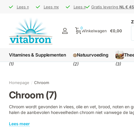
Bezoek ons op de
Bezoek ons op de
Lees meer
Gratis levering
Gratis levering
Lees meer
markt
markt
NL € 45 / BE € 65
NL € 45 / BE € 65
Levertijd
Levertijd
Lees meer
1-3 werkdagen
1-3 werkdagen
Gratis levering
Gratis levering
NL € 45
NL € 45
Z
0
Winkelwagen
€0,00
Vitamines & Supplementen
Natuurvoeding
The
(1)
(2)
(3)
Homepage
Chroom
Chroom (7)
Chroom wordt gevonden in vlees, olie en vet, brood, noten en
halen de aanbevolen hoeveelheden chroom niet vanwege de lag
Lees meer