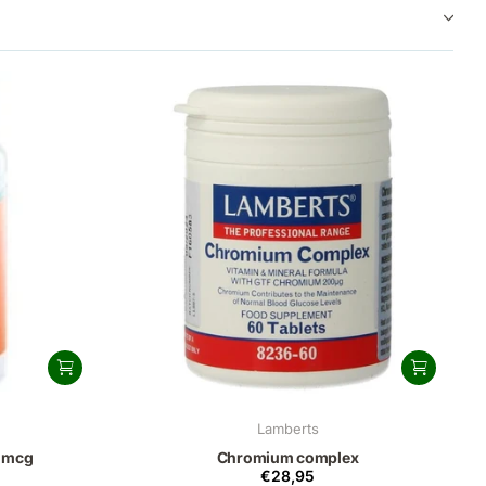
Lamberts
0 mcg
Chromium complex
€28,95