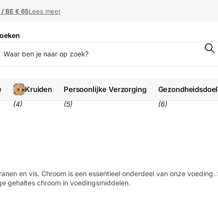
 / BE € 65
 / BE € 65
Lees meer
oeken
e
Kruiden
Persoonlijke Verzorging
Gezondheidsdoe
(4)
(5)
(6)
 granen en vis. Chroom is een essentieel onderdeel van onze voedin
e gehaltes chroom in voedingsmiddelen.