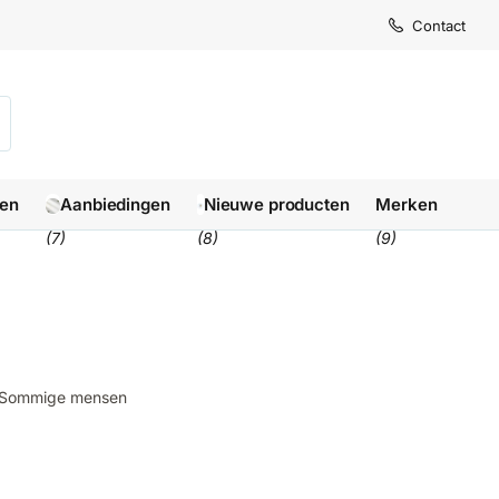
Levertijd
Levertijd
Contact
1-3 we
1-3 we
len
Aanbiedingen
Nieuwe producten
Merken
(7)
(8)
(9)
g. Sommige mensen