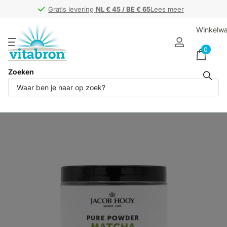
Gratis levering
Gratis levering
NL € 45 / BE € 65
NL € 45 / BE € 65
Lees meer
Winkelw
0
Zoeken
Deel dit product