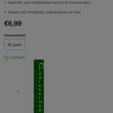
✔ Geschikt voor traditionele matcha en matcha latte
✔ Ideaal voor smoothies, bakrecepten en thee
€6,99
Hoeveelheid
90 gram
Op voorraad
I
n
w
i
n
k
e
l
w
a
g