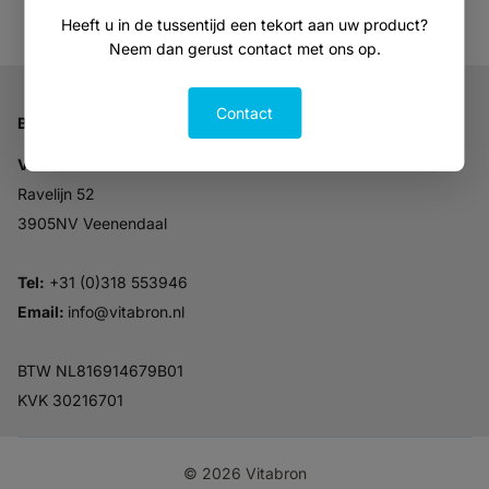
Heeft u in de tussentijd een tekort aan uw product?
Neem dan gerust contact met ons op.
Contact
Bedrijfsgegevens
Vitabron
Ravelijn 52
3905NV Veenendaal
Tel:
+31 (0)318 553946
Email:
info@vitabron.nl
BTW NL816914679B01
KVK 30216701
©
2026
Vitabron