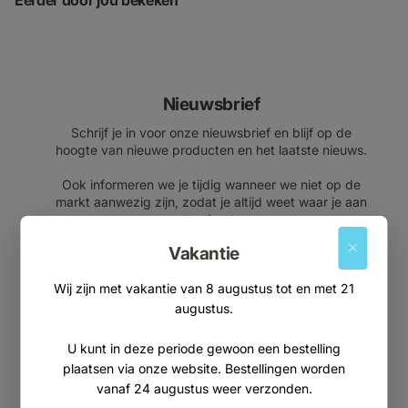
Eerder door jou bekeken
Nieuwsbrief
Schrijf je in voor onze nieuwsbrief en blijf op de
hoogte van nieuwe producten en het laatste nieuws.
Ook informeren we je tijdig wanneer we niet op de
markt aanwezig zijn, zodat je altijd weet waar je aan
toe bent.
Vakantie
E-mailadres
Wij zijn met vakantie van 8 augustus tot en met 21
augustus.
U kunt in deze periode gewoon een bestelling
Aanmelden
plaatsen via onze website. Bestellingen worden
vanaf 24 augustus weer verzonden.