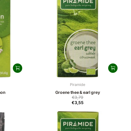
Piramide
mon
Groene thee & earl grey
€3,79
€3,55