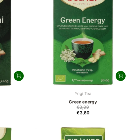
Yogi Tea
Green energy
€3,99
€3,60