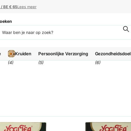
 / BE € 65
 / BE € 65
Lees meer
oeken
e
Kruiden
Persoonlijke Verzorging
Gezondheidsdoe
(4)
(5)
(6)