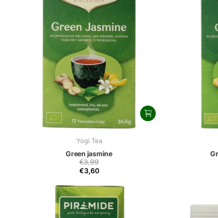
Yogi Tea
Green jasmine
Gr
€3,99
€3,60