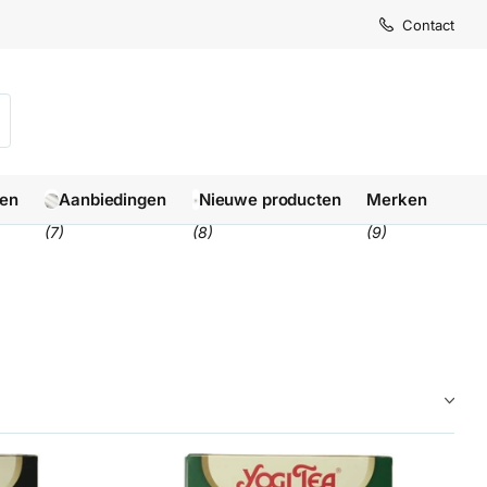
Levertijd
Levertijd
Contact
1-3 we
1-3 we
len
Aanbiedingen
Nieuwe producten
Merken
(7)
(8)
(9)