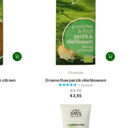
Piramide
 citroen
Groene thee perzik vlierbloesem
1
review
€3,79
€3,55