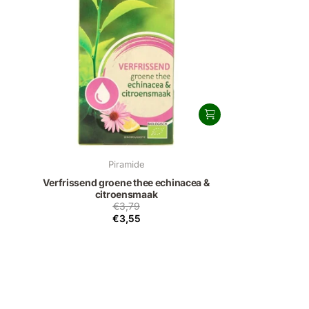
Piramide
Verfrissend groene thee echinacea &
citroensmaak
€3,79
€3,55