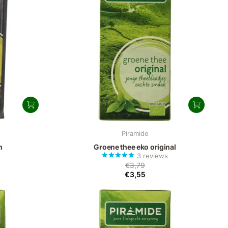
Piramide
n
Groene thee eko original
3
reviews
€3,79
€3,55