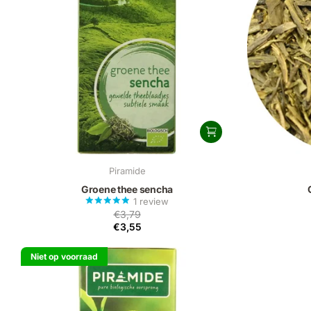
Piramide
Groene thee sencha
1
review
€3,79
€3,55
Niet op voorraad