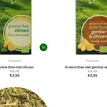
Piramide
Piramide
oene thee met citroen
Groene thee met gember en
€3,79
€3,79
€3,55
€3,55