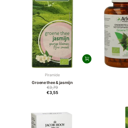
Piramide
Groene thee & jasmijn
€3,79
€3,55