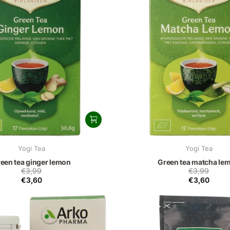
Yogi Tea
Yogi Tea
een tea ginger lemon
Green tea matcha le
€3,99
€3,99
€3,60
€3,60