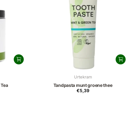
Urtekram
 Tea
Tandpasta munt groene thee
€5,39