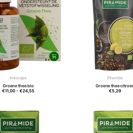
Arkocaps
Piramide
Groene thee bio
Groene thee citroe
€11,00
-
€24,55
€5,29