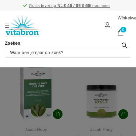
Gratis levering
Gratis levering
NL € 45 / BE € 65
NL € 45 / BE € 65
Lees meer
Winkelw
0
Zoeken
Producten (2)
Jacob Hooy
Jacob Hooy