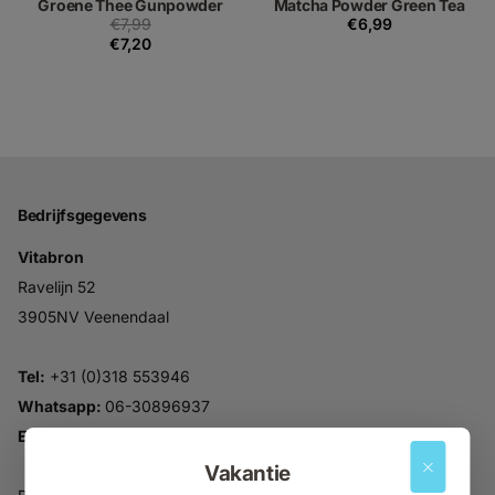
Groene Thee Gunpowder
Matcha Powder Green Tea
€7,99
€6,99
€7,20
Bedrijfsgegevens
Vitabron
Ravelijn 52
3905NV Veenendaal
Tel:
+31 (0)318 553946
Whatsapp:
06-30896937
Email:
info@vitabron.nl
Vakantie