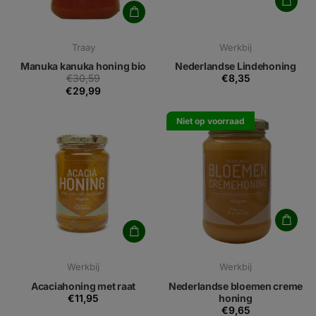
Traay
Werkbij
Manuka kanuka honing bio
Nederlandse Lindehoning
€30,59
€8,35
€29,99
Niet op voorraad
Werkbij
Werkbij
Acaciahoning met raat
Nederlandse bloemen creme
€11,95
honing
€9,65