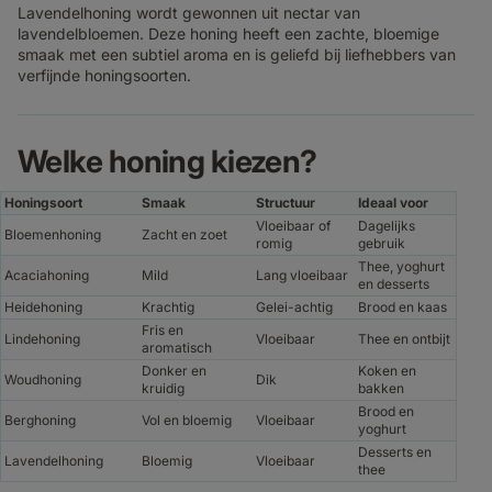
Lavendelhoning wordt gewonnen uit nectar van
lavendelbloemen. Deze honing heeft een zachte, bloemige
smaak met een subtiel aroma en is geliefd bij liefhebbers van
verfijnde honingsoorten.
Welke honing kiezen?
Honingsoort
Smaak
Structuur
Ideaal voor
Vloeibaar of
Dagelijks
Bloemenhoning
Zacht en zoet
romig
gebruik
Thee, yoghurt
Acaciahoning
Mild
Lang vloeibaar
en desserts
Heidehoning
Krachtig
Gelei-achtig
Brood en kaas
Fris en
Lindehoning
Vloeibaar
Thee en ontbijt
aromatisch
Donker en
Koken en
Woudhoning
Dik
kruidig
bakken
Brood en
Berghoning
Vol en bloemig
Vloeibaar
yoghurt
Desserts en
Lavendelhoning
Bloemig
Vloeibaar
thee