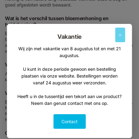
goed afgesloten wordt bewaard.
Wat is het verschil tussen bloemenhoning en
heidehoning?
Bloemenhoning wordt gemaakt uit nectar van verschillende
Vakantie
bloemen en heeft meestal een zachte smaak. Heidehoning is
afkomstig van bloeiende heide en heeft een krachtigere smaak
Wij zijn met vakantie van 8 augustus tot en met 21
en een karakteristieke structuur.
augustus.
Welke honing is geschikt voor thee?
U kunt in deze periode gewoon een bestelling
Acaciahoning, bloemenhoning en lindehoning zijn populaire
plaatsen via onze website. Bestellingen worden
keuzes vanwege hun milde smaak.
vanaf 24 augustus weer verzonden.
Welke Nederlandse honingsoorten verkoopt Vitabron?
Heeft u in de tussentijd een tekort aan uw product?
Bij Vitabron vindt u onder andere Nederlandse bloemenhoning,
Neem dan gerust contact met ons op.
Nederlandse heidehoning, Nederlandse lindehoning,
Nederlandse koolzaadhoning, Nederlandse fruithoning en
Nederlandse balsemienhoning.
Contact
Op zoek naar een specifieke honing?