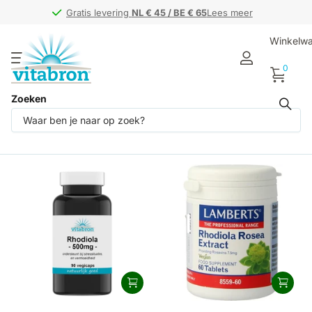
Gratis levering
Gratis levering
NL € 45 / BE € 65
NL € 45 / BE € 65
Lees meer
Winkelw
0
Zoeken
Rhodiola (7)