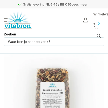
Gratis levering
Gratis levering
NL € 45 / BE € 65
NL € 45 / BE € 65
Lees meer
Winkelw
0
Zoeken
Deel dit product