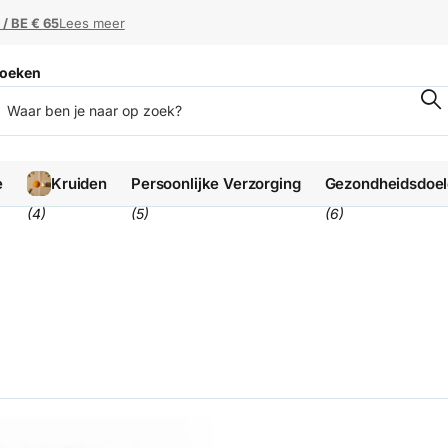
 / BE € 65
 / BE € 65
Lees meer
oeken
e
Kruiden
Persoonlijke Verzorging
Gezondheidsdoe
(4)
(5)
(6)