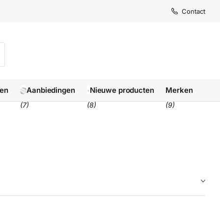
Levertijd
Levertijd
Contact
1-3 we
1-3 we
len
Aanbiedingen
Nieuwe producten
Merken
(7)
(8)
(9)