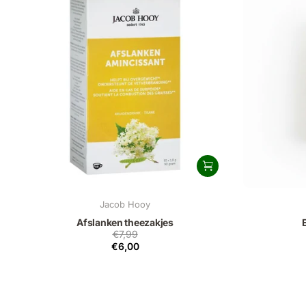
Jacob Hooy
Afslanken theezakjes
€7,99
€6,00