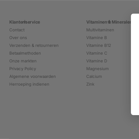
Klantenservice
Vitaminen & Mineralen
Contact
Multivitaminen
Over ons
Vitamine B
Verzenden & retourneren
Vitamine B12
Betaalmethoden
Vitamine C
Onze markten
Vitamine D
Privacy Policy
Magnesium
Algemene voorwaarden
Calcium
Herroeping indienen
Zink