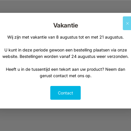
Supplementen
Natuurvoeding
Vakantie
Kruiden & planten
Thee
Vetzuren
Kruiden, specerije
Wij zijn met vakantie van 8 augustus tot en met 21 augustus.
Probiotica
U kunt in deze periode gewoon een bestelling plaatsen via onze
Visolie
website. Bestellingen worden vanaf 24 augustus weer verzonden.
Curcuma
Heeft u in de tussentijd een tekort aan uw product? Neem dan
gerust contact met ons op.
Contact