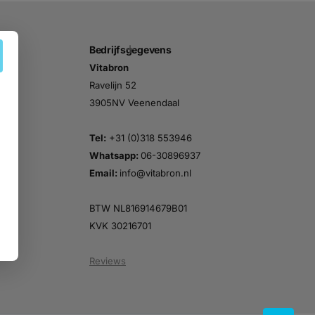
Bedrijfsgegevens
Vitabron
n
Ravelijn 52
3905NV Veenendaal
Tel:
+31 (0)318 553946
Whatsapp:
06-30896937
Email:
info@vitabron.nl
BTW NL816914679B01
KVK 30216701
Reviews