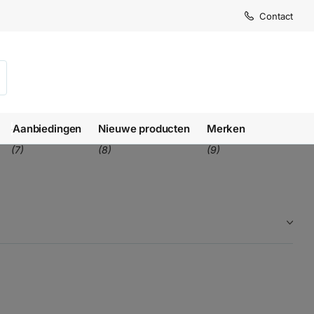
Levertijd
Levertijd
Contact
1-3 we
1-3 we
Aanbiedingen
Nieuwe producten
Merken
(7)
(8)
(9)