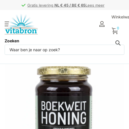
Gratis levering
Gratis levering
NL € 45 / BE € 65
NL € 45 / BE € 65
Lees meer
Winkelw
0
Zoeken
Deel dit product