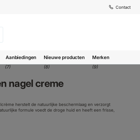
Contact
Aanbiedingen
Nieuwe producten
Merken
(7)
(8)
(9)
en nagel creme
crème herstelt de natuurlijke beschermlaag en verzorgt
uurlijke formule voedt de droge huid en heeft een frisse,