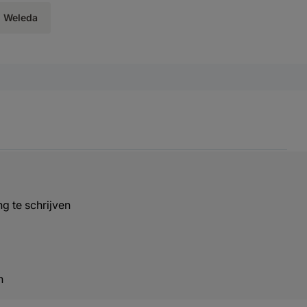
Weleda
g te schrijven
n