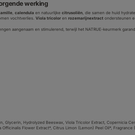
zorgende werking
amille
,
calendula
en natuurlijke
citrusoliën
, die samen de huid hydra
omen vochtverlies.
Viola tricolor
en
rozemarijnextract
ondersteunen ee
engen aangenaam en stimulerend, terwijl het NATRUE-keurmerk garandeert
, Glycerin, Hydrolyzed Beeswax, Viola Tricolor Extract, Copernicia Ce
Officinalis Flower Extract*, Citrus Limon (Lemon) Peel Oil*, Fragrance (Pa