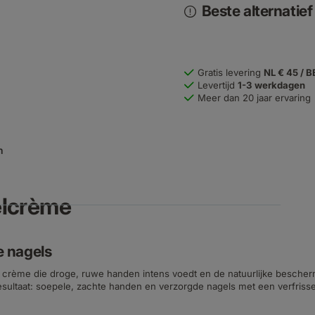
Beste alternatie
Gratis levering
NL € 45 / B
Levertijd
1-3 werkdagen
Meer dan 20 jaar ervaring
n
elcrème
e nagels
 crème die droge, ruwe handen intens voedt en de natuurlijke bescherm
esultaat: soepele, zachte handen en verzorgde nagels met een verfrisse