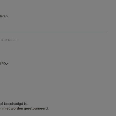
laten.
trace-code.
 €45,-
 of beschadigd is.
n niet worden geretourneerd.