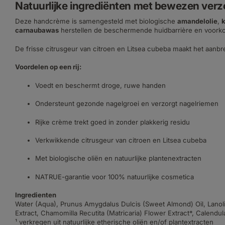
Natuurlijke ingrediënten met bewezen ver
Deze handcrème is samengesteld met biologische
amandelolie
,
k
carnaubawas
herstellen de beschermende huidbarrière en voork
De frisse citrusgeur van citroen en Litsea cubeba maakt het aanbr
Voordelen op een rij:
Voedt en beschermt droge, ruwe handen
Ondersteunt gezonde nagelgroei en verzorgt nagelriemen
Rijke crème trekt goed in zonder plakkerig residu
Verkwikkende citrusgeur van citroen en Litsea cubeba
Met biologische oliën en natuurlijke plantenextracten
NATRUE-garantie voor 100% natuurlijke cosmetica
Ingredienten
Water (Aqua), Prunus Amygdalus Dulcis (Sweet Almond) Oil, Lanolin
Extract, Chamomilla Recutita (Matricaria) Flower Extract*, Calendula 
¹ verkregen uit natuurlijke etherische oliën en/of plantextracten