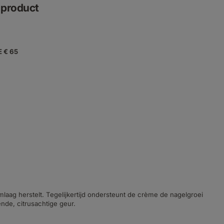
f product
E € 65
laag herstelt. Tegelijkertijd ondersteunt de crème de nagelgroei
nde, citrusachtige geur.