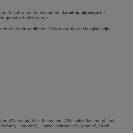
teren, beschermen en verzachten.
Lanoline
,
bijenwas
en
n gezonde huidstructuur.
 dat alle ingrediënten 100% natuurlijk en biologisch zijn.
rifera (Carnauba) Wax, Rosmarinus Officinalis (Rosemary) Leaf
rfum), Limonene¹, Linalool¹, Citronellol¹, Geraniol¹, Citral¹.