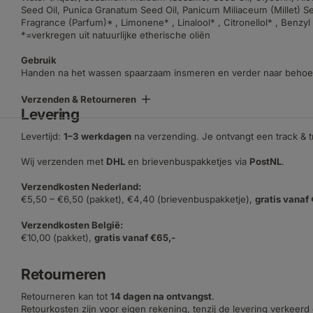
Seed Oil, Punica Granatum Seed Oil, Panicum Miliaceum (Millet) Se
Fragrance (Parfum)* , Limonene* , Linalool* , Citronellol* , Benzyl
*=verkregen uit natuurlijke etherische oliën
Gebruik
Handen na het wassen spaarzaam insmeren en verder naar behoef
Verzenden & Retourneren
Levering
Levertijd:
1–3 werkdagen
na verzending. Je ontvangt een track & 
Wij verzenden met
DHL
en brievenbuspakketjes via
PostNL
.
Verzendkosten Nederland:
€5,50 – €6,50 (pakket), €4,40 (brievenbuspakketje),
gratis vanaf
Verzendkosten België:
€10,00 (pakket),
gratis vanaf €65,-
Retourneren
Retourneren kan tot
14 dagen na ontvangst
.
Retourkosten zijn voor eigen rekening, tenzij de levering verkeerd