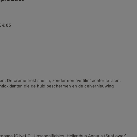
E € 65
 De crème trekt snel in, zonder een 'vetfilm' achter te laten.
antioxidanten die de huid beschermen en de celvernieuwing
ropaea (Olive) Oil Unsaponifiables, Helianthus Annuus (Sunflower)