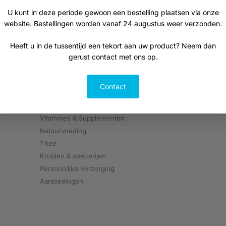
Aanmelden
U kunt in deze periode gewoon een bestelling plaatsen via onze
website. Bestellingen worden vanaf 24 augustus weer verzonden.
Heeft u in de tussentijd een tekort aan uw product? Neem dan
gerust contact met ons op.
Contact
Alle producten
Vitamines & Supplementen
Natuurvoeding
Thee
Kruiden & specerijen
Persoonlijke Verzorging
Aanbiedingen