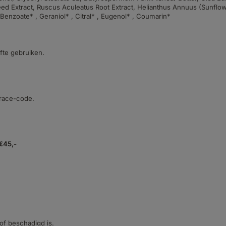
ed Extract, Ruscus Aculeatus Root Extract, Helianthus Annuus (Sunflower
 Benzoate* , Geraniol* , Citral* , Eugenol* , Coumarin*
te gebruiken.
trace-code.
 €45,-
 of beschadigd is.