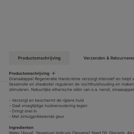
Productomschrijving
Verzenden & Retournere
Productomschrijving
Granaatappel Regeneratie Handcrème verzorgt intensief en helpt v
Sesamolie en sheaboter reguleren de vochthuishouding en maken d
stimuleren. Natuurlijke etherische oliën van o.a. neroli, sinaasapp
- Verzorgt en beschermt de rijpere huid
- Gaat vroegtijdige huidveroudering tegen
- Dringt snel in
- Met zintuigprikkelende geur
Ingredienten
Water (Aqua), Sesamum Indicum (Sesame) Seed Oil, Glycerin, Alcoh