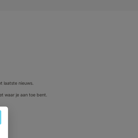
et laatste nieuws.
et waar je aan toe bent.