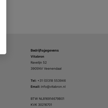
Bedrijfsgegevens
Vitabron
Ravelijn 52
3905NV Veenendaal
Tel:
+31 (0)318 553946
Email:
info@vitabron.nl
BTW NL816914679B01
KVK 30216701