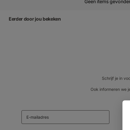
Geen items gevonde
Eerder door jou bekeken
Schrijf je in 
Ook informeren we je