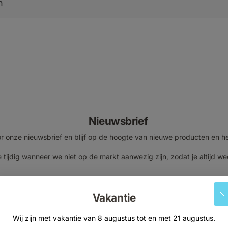
n
Nieuwsbrief
voor onze nieuwsbrief en blijf op de hoogte van nieuwe producten en h
 tijdig wanneer we niet op de markt aanwezig zijn, zodat je altijd we
E-mailadres
Vakantie
Wij zijn met vakantie van 8 augustus tot en met 21 augustus.