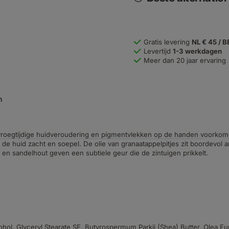
Gratis levering
NL € 45 / B
Levertijd
1-3 werkdagen
Meer dan 20 jaar ervaring
n
roegtijdige huidveroudering en pigmentvlekken op de handen voorkomen.
e huid zacht en soepel. De olie van granaatappelpitjes zit boordevol 
el en sandelhout geven een subtiele geur die de zintuigen prikkelt.
ol, Glyceryl Stearate SE, Butyrospermum Parkii (Shea) Butter, Olea Eu