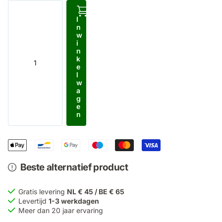
I
n
w
i
n
k
e
l
w
a
g
e
n
Beste alternatief product
Gratis levering
NL € 45 / BE € 65
Levertijd
1-3 werkdagen
Meer dan 20 jaar ervaring