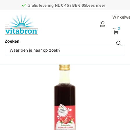
Gratis levering
Gratis levering
NL € 45 / BE € 65
NL € 45 / BE € 65
Lees meer
Winkelw
0
Zoeken
Deel dit product