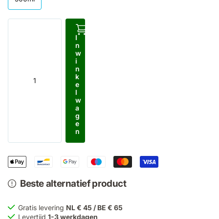
I
n
w
i
n
k
e
l
w
a
g
e
n
Beste alternatief product
Gratis levering
NL € 45 / BE € 65
Levertijd
1-3 werkdagen