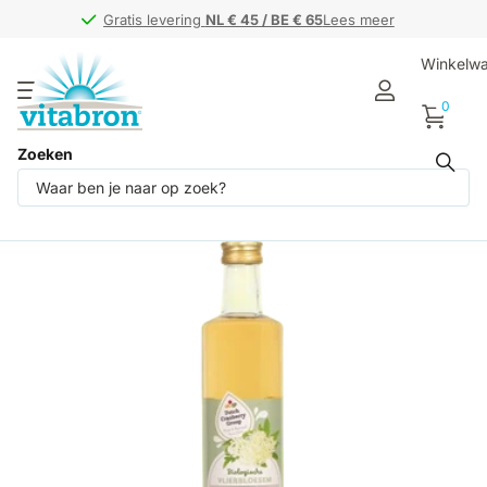
Gratis levering
Gratis levering
NL € 45 / BE € 65
NL € 45 / BE € 65
Lees meer
Winkelw
0
Zoeken
Deel dit product