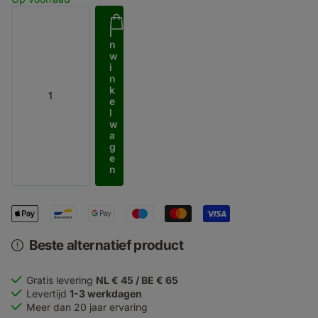
I
n
w
i
n
k
e
l
w
a
g
e
n
Beste alternatief product
Gratis levering
NL € 45 / BE € 65
Levertijd
1-3 werkdagen
Meer dan 20 jaar ervaring