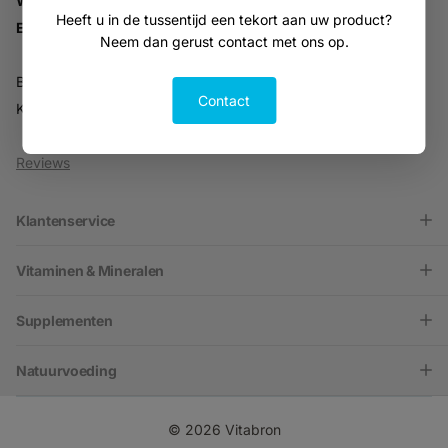
Whatsapp:
06-30896937
Heeft u in de tussentijd een tekort aan uw product?
Email:
info@vitabron.nl
Neem dan gerust contact met ons op.
BTW NL816914679B01
Contact
KVK 30216701
Reviews
Klantenservice
Vitaminen & Mineralen
Supplementen
Natuurvoeding
©
2026
Vitabron