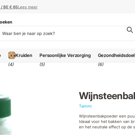
erkdagen
erkdagen
Lees meer
oeken
e
Kruiden
Persoonlijke Verzorging
Gezondheidsdoe
(4)
(5)
(6)
Wijnsteenba
Tammi
Wijnsteenbakpoeder een puur, 
Ideaal voor het bakken van b
en het neutrale effect op de 