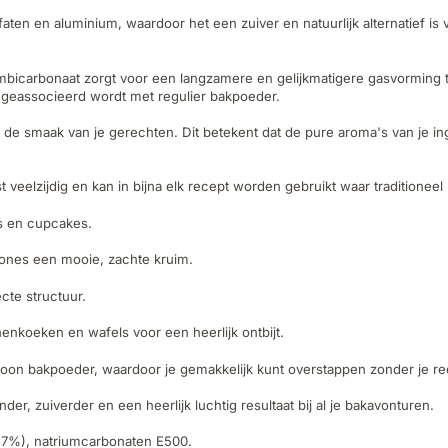
ten en aluminium, waardoor het een zuiver en natuurlijk alternatief is v
bicarbonaat zorgt voor een langzamere en gelijkmatigere gasvorming ti
 geassocieerd wordt met regulier bakpoeder.
 smaak van je gerechten. Dit betekent dat de pure aroma's van je ingredi
veelzijdig en kan in bijna elk recept worden gebruikt waar traditionee
ns en cupcakes.
ones een mooie, zachte kruim.
cte structuur.
enkoeken en wafels voor een heerlijk ontbijt.
woon bakpoeder, waardoor je gemakkelijk kunt overstappen zonder je re
r, zuiverder en een heerlijk luchtig resultaat bij al je bakavonturen.
4,7%), natriumcarbonaten E500.