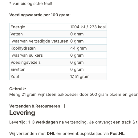
* van biologische teelt.
Voedingswaarde per 100 gram:
Energie
1004 kJ / 233 kcal
Vetten
0 gram
waarvan verzadigde vetzuren
0 gram
Koolhydraten
44 gram
waarvan suikers
0 gram
Voedingsvezels
0 gram
Eiwitten
0 gram
Zout
17,51 gram
Gebruik:
Meng 21 gram wijnsteen bakpoeder door 500 gram bloem en gebrui
Verzenden & Retourneren
Levering
Levertijd:
1–3 werkdagen
na verzending. Je ontvangt een track & 
Wij verzenden met
DHL
en brievenbuspakketjes via
PostNL
.