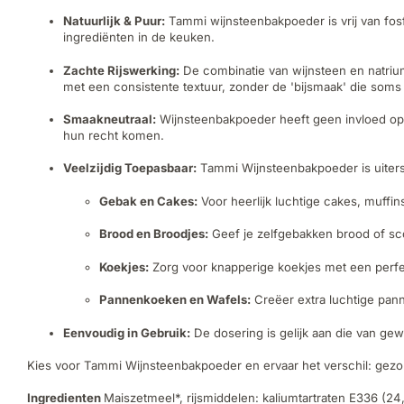
Natuurlijk & Puur:
Tammi wijnsteenbakpoeder is vrij van fosfa
ingrediënten in de keuken.
Zachte Rijswerking:
De combinatie van wijnsteen en natrium
met een consistente textuur, zonder de 'bijsmaak' die soms
Smaakneutraal:
Wijnsteenbakpoeder heeft geen invloed op de
hun recht komen.
Veelzijdig Toepasbaar:
Tammi Wijnsteenbakpoeder is uiterst 
Gebak en Cakes:
Voor heerlijk luchtige cakes, muffi
Brood en Broodjes:
Geef je zelfgebakken brood of sc
Koekjes:
Zorg voor knapperige koekjes met een perfe
Pannenkoeken en Wafels:
Creëer extra luchtige pann
Eenvoudig in Gebruik:
De dosering is gelijk aan die van ge
Kies voor Tammi Wijnsteenbakpoeder en ervaar het verschil: gezonde
Ingredienten
Maiszetmeel*, rijsmiddelen: kaliumtartraten E336 (2