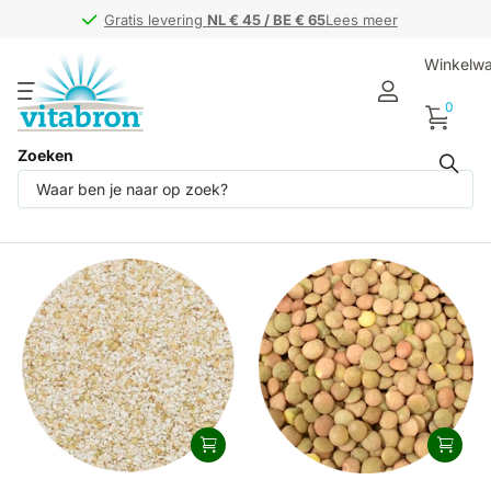
Gratis levering
Gratis levering
NL € 45 / BE € 65
NL € 45 / BE € 65
Lees meer
Winkelw
0
Zoeken
Producten (5)