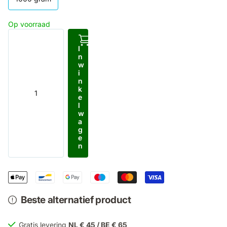
Op voorraad
I
n
w
i
n
k
e
l
w
a
g
e
n
Beste alternatief product
Gratis levering
NL € 45 / BE € 65