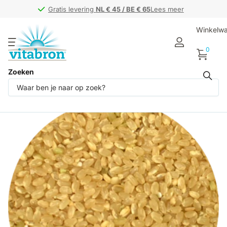
Gratis levering
Gratis levering
NL € 45 / BE € 65
NL € 45 / BE € 65
Lees meer
Winkelw
0
Zoeken
Deel dit product