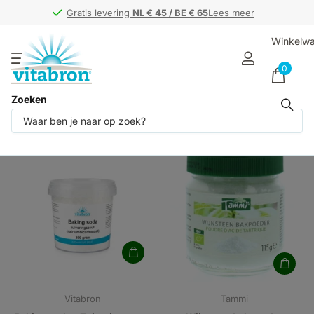
Gratis levering
Gratis levering
NL € 45 / BE € 65
NL € 45 / BE € 65
Lees meer
Winkelw
0
Zoeken
Producten (2)
Vitabron
Tammi