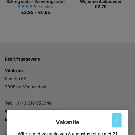
Baking soda - Zuiveringszout
Wijnsteenbakpoeder
€2,79
1
review
€2,95
-
€6,95
Bedrijfsgegevens
Vitabron
Ravelijn 52
3905NV Veenendaal
Tel:
+31 (0)318 553946
Whatsapp:
06-30896937
Email:
info@vitabron.nl
Vakantie
Wij zijn met vakantie van 8 augustus tot en met 21