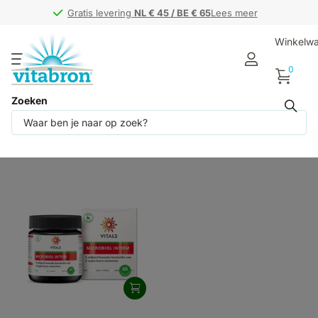
Gratis levering
Gratis levering
NL € 45 / BE € 65
NL € 45 / BE € 65
Lees meer
Winkelw
0
Zoeken
Producten (1)