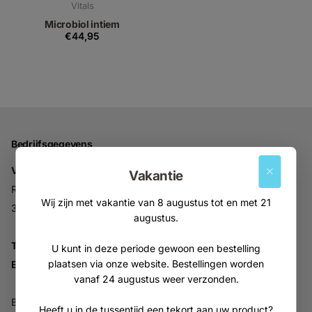
Vitals
Microbiol intiem
€44,95
Bedrijfsgegevens
Vitabron
Vakantie
Ravelijn 52
Wij zijn met vakantie van 8 augustus tot en met 21
3905NV Veenendaal
augustus.
Tel:
+31 (0)318 553946
U kunt in deze periode gewoon een bestelling
plaatsen via onze website. Bestellingen worden
Email:
info@vitabron.nl
vanaf 24 augustus weer verzonden.
BTW NL816914679B01
Heeft u in de tussentijd een tekort aan uw product?