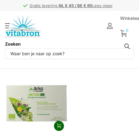
Gratis levering
Gratis levering
NL € 45 / BE € 65
NL € 45 / BE € 65
Lees meer
Winkelw
0
Zoeken
Producten (1)