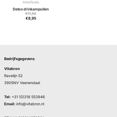
Arkofluids
Detox drinkampullen
€11,50
€8,95
Bedrijfsgegevens
Vitabron
Ravelijn 52
3905NV Veenendaal
Tel:
+31 (0)318 553946
Email:
info@vitabron.nl