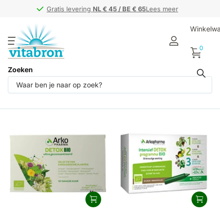
Gratis levering
Gratis levering
NL € 45 / BE € 65
NL € 45 / BE € 65
Lees meer
Winkelw
0
Zoeken
Arkofluids (8)