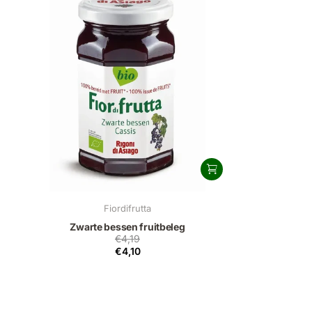
Fiordifrutta
Zwarte bessen fruitbeleg
€4,19
€4,10