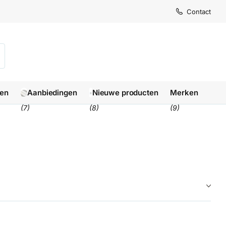
Levertijd
Levertijd
Contact
1-3 we
1-3 we
len
Aanbiedingen
Nieuwe producten
Merken
(7)
(8)
(9)