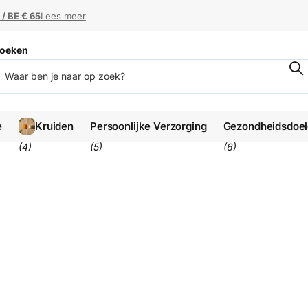
 / BE € 65
 / BE € 65
Lees meer
oeken
e
Kruiden
Persoonlijke Verzorging
Gezondheidsdoe
(4)
(5)
(6)