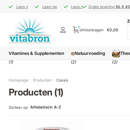
Bezoek ons op de
Bezoek ons op de
Lees meer
Gratis levering
Gratis levering
Lees meer
markt
markt
NL € 45 / BE € 65
NL € 45 / BE € 65
Levertijd
Levertijd
Lees meer
1-3 werkdagen
1-3 werkdagen
Gratis levering
Gratis levering
NL € 45
NL € 45
Z
0
Winkelwagen
€0,00
Vitamines & Supplementen
Natuurvoeding
The
(1)
(2)
(3)
Homepage
Producten
Cassis
Producten (1)
Alfabetisch: A-Z
Sorteer op