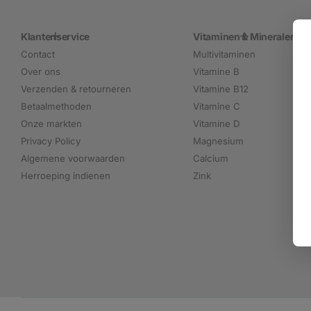
Klantenservice
Vitaminen & Mineralen
Contact
Multivitaminen
Over ons
Vitamine B
Verzenden & retourneren
Vitamine B12
Betaalmethoden
Vitamine C
Onze markten
Vitamine D
Privacy Policy
Magnesium
Algemene voorwaarden
Calcium
Herroeping indienen
Zink