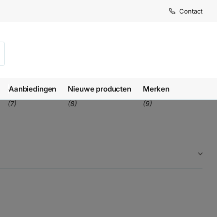
Levertijd
Levertijd
Contact
1-3 we
1-3 we
Aanbiedingen
Nieuwe producten
Merken
(7)
(8)
(9)