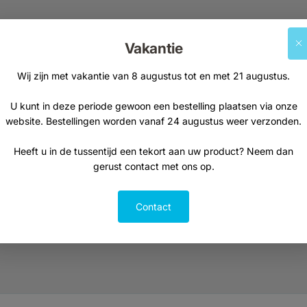
Supplementen
Natuurvoeding
Vakantie
Kruiden & planten
Thee
Vetzuren
Kruiden, specerije
Wij zijn met vakantie van 8 augustus tot en met 21 augustus.
Probiotica
Visolie
U kunt in deze periode gewoon een bestelling plaatsen via onze
website. Bestellingen worden vanaf 24 augustus weer verzonden.
Curcuma
Heeft u in de tussentijd een tekort aan uw product? Neem dan
gerust contact met ons op.
Contact