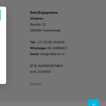
Bedrijfsgegevens
Vitabron
n
Ravelijn 52
3905NV Veenendaal
Tel:
+31 (0)318 553946
Whatsapp:
06-30896937
Email:
info@vitabron.nl
BTW NL816914679B01
KVK 30216701
Reviews