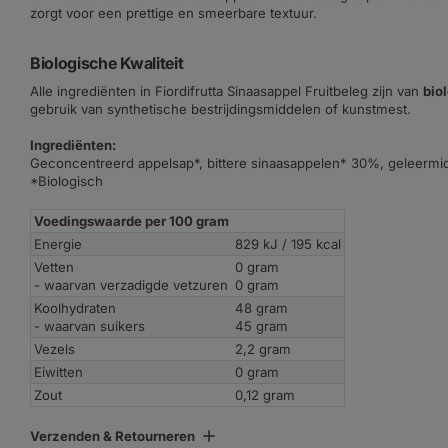
zorgt voor een prettige en smeerbare textuur.
Biologische Kwaliteit
Alle ingrediënten in Fiordifrutta Sinaasappel Fruitbeleg zijn van
bio
gebruik van synthetische bestrijdingsmiddelen of kunstmest.
Ingrediënten:
Geconcentreerd appelsap*, bittere sinaasappelen* 30%, geleermid
*Biologisch
Voedingswaarde per 100 gram
Energie
829 kJ / 195 kcal
Vetten
0 gram
- waarvan verzadigde vetzuren
0 gram
Koolhydraten
48 gram
- waarvan suikers
45 gram
Vezels
2,2 gram
Eiwitten
0 gram
Zout
0,12 gram
Verzenden & Retourneren