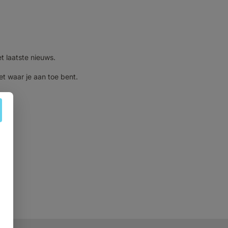
et laatste nieuws.
et waar je aan toe bent.