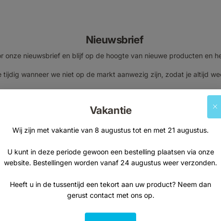
Nieuwsbrief
voor onze nieuwsbrief en blijf op de hoogte van nieuwe producten en h
 tijdig wanneer we niet op de markt aanwezig zijn, zodat je altijd we
E-mailadres
Vakantie
Wij zijn met vakantie van 8 augustus tot en met 21 augustus.
U kunt in deze periode gewoon een bestelling plaatsen via onze
Aanmelden
website. Bestellingen worden vanaf 24 augustus weer verzonden.
Heeft u in de tussentijd een tekort aan uw product? Neem dan
gerust contact met ons op.