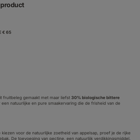
f product
E € 65
 dit fruitbeleg gemaakt met maar liefst
30% biologische bittere
r een natuurlijke en pure smaakervaring die de frisheid van de
e kiezen voor de natuurlijke zoetheid van appelsap, proef je de rijke
gebak. De toevoeging van pectine, een natuurlijk verdikkingsmiddel,