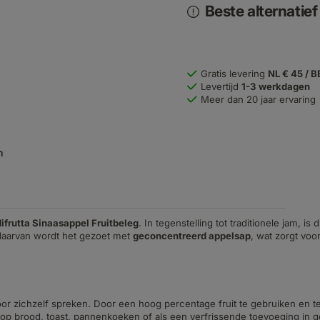
Beste alternatie
Gratis levering
NL € 45 / B
Levertijd
1-3 werkdagen
Meer dan 20 jaar ervaring
n
difrutta Sinaasappel Fruitbeleg
. In tegenstelling tot traditionele jam, is
 daarvan wordt het gezoet met
geconcentreerd appelsap
, wat zorgt voo
 voor zichzelf spreken. Door een hoog percentage fruit te gebruiken en t
r op brood, toast, pannenkoeken of als een verfrissende toevoeging in 