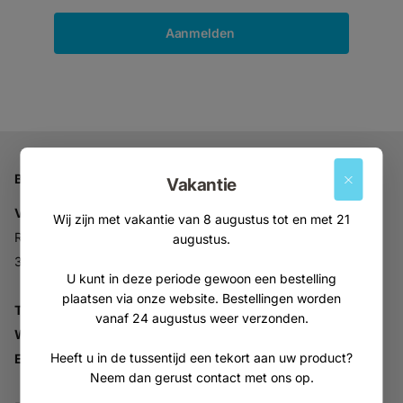
Aanmelden
Bedrijfsgegevens
Vakantie
Vitabron
Wij zijn met vakantie van 8 augustus tot en met 21
Ravelijn 52
augustus.
3905NV Veenendaal
U kunt in deze periode gewoon een bestelling
plaatsen via onze website. Bestellingen worden
Tel:
+31 (0)318 553946
vanaf 24 augustus weer verzonden.
Whatsapp:
06-30896937
Heeft u in de tussentijd een tekort aan uw product?
Email:
info@vitabron.nl
Neem dan gerust contact met ons op.