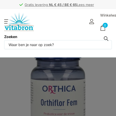
Gratis levering
Gratis levering
NL € 45 / BE € 65
NL € 45 / BE € 65
Lees meer
Winkelw
0
Zoeken
Deel dit product
Niet op voorraad