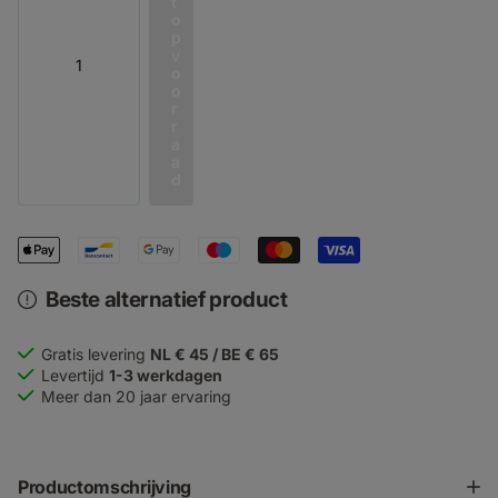
t
o
p
v
o
o
r
r
a
a
d
Beste alternatief product
Gratis levering
NL € 45 / BE € 65
Levertijd
1-3 werkdagen
Meer dan 20 jaar ervaring
Productomschrijving