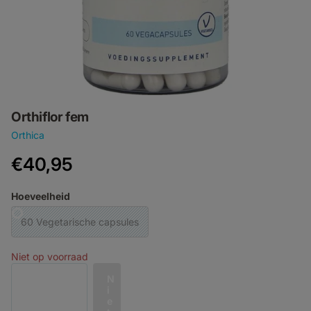
Orthiflor fem
Orthica
€40,95
Hoeveelheid
60 Vegetarische capsules
Niet op voorraad
N
i
e