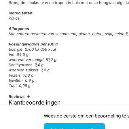
Breng de smaken van de tropen in huis met onze hoogwaardige kok
Ingrediënten:
Kokos
Allergenen
Kan sporen bevatten van sesamzaad, gluten, noten, soja, selderij
Voedingswaarde per 100 g
Energie 2760 kJ 659 kcal
Vet 64,5 g
waarvan verzadigd 57,2 g
Koolhydraten 7,4 g
waarvan suikers 7,4 g
Vezels 16,3 g
Eiwitten 6,9 g
Zout 0,09 g
Reviews
Klantbeoordelingen
Wees de eerste om een beoordeling te s