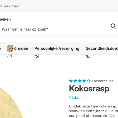
en
en
Lees meer
oeken
e
Kruiden
Persoonlijke Verzorging
Gezondheidsdoe
(4)
(5)
(6)
1 beoordeling
Kokosrasp
Vitabron
Ontdek onze fijne kokosrasp:
smaak en een fijne textuur. I
curry's of als decoratie. Van