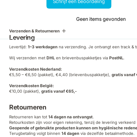
Schrijf een beoordeling
Geen items gevonden
Verzenden & Retourneren
Levering
Levertijd:
1–3 werkdagen
na verzending. Je ontvangt een track & 
Wij verzenden met
DHL
en brievenbuspakketjes via
PostNL
.
Verzendkosten Nederland:
€5,50 – €6,50 (pakket), €4,40 (brievenbuspakketje),
gratis vanaf
Verzendkosten België:
€10,00 (pakket),
gratis vanaf €65,-
Retourneren
Retourneren kan tot
14 dagen na ontvangst
.
Retourkosten zijn voor eigen rekening, tenzij de levering verkeerd
Geopende of gebruikte producten kunnen om hygiënische redene
Terugbetaling volgt binnen
14 dagen
via dezelfde betaalmethode.