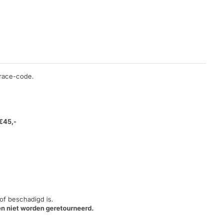
trace-code.
 €45,-
 of beschadigd is.
n niet worden geretourneerd.