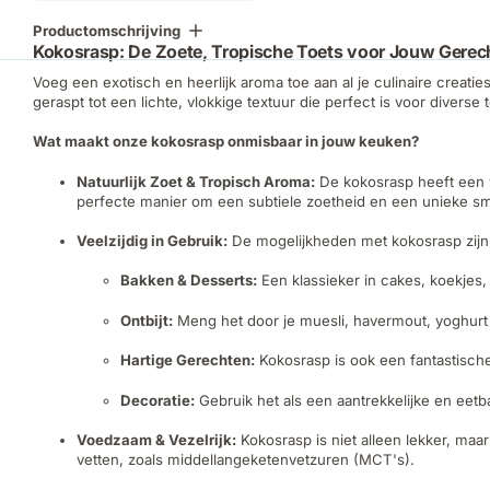
Productomschrijving
Kokosrasp: De Zoete, Tropische Toets voor Jouw Gerec
Voeg een exotisch en heerlijk aroma toe aan al je culinaire creatie
geraspt tot een lichte, vlokkige textuur die perfect is voor diverse
Wat maakt onze kokosrasp onmisbaar in jouw keuken?
Natuurlijk Zoet & Tropisch Aroma:
De kokosrasp heeft een v
perfecte manier om een subtiele zoetheid en een unieke s
Veelzijdig in Gebruik:
De mogelijkheden met kokosrasp zijn
Bakken & Desserts:
Een klassieker in cakes, koekjes,
Ontbijt:
Meng het door je muesli, havermout, yoghurt
Hartige Gerechten:
Kokosrasp is ook een fantastische
Decoratie:
Gebruik het als een aantrekkelijke en eetb
Voedzaam & Vezelrijk:
Kokosrasp is niet alleen lekker, ma
vetten, zoals middellangeketenvetzuren (MCT's).