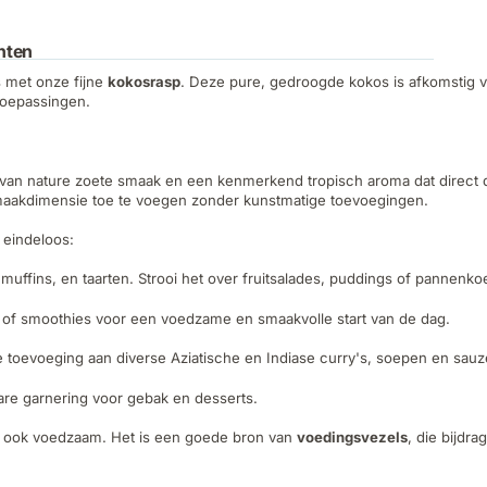
hten
s met onze fijne
kokosrasp
. Deze pure, gedroogde kokos is afkomstig v
 toepassingen.
an nature zoete smaak en een kenmerkend tropisch aroma dat direct d
maakdimensie toe te voegen zonder kunstmatige toevoegingen.
 eindeloos:
 muffins, en taarten. Strooi het over fruitsalades, puddings of pannenk
 of smoothies voor een voedzame en smaakvolle start van de dag.
 toevoeging aan diverse Aziatische en Indiase curry's, soepen en sau
are garnering voor gebak en desserts.
ar ook voedzaam. Het is een goede bron van
voedingsvezels
, die bijdr