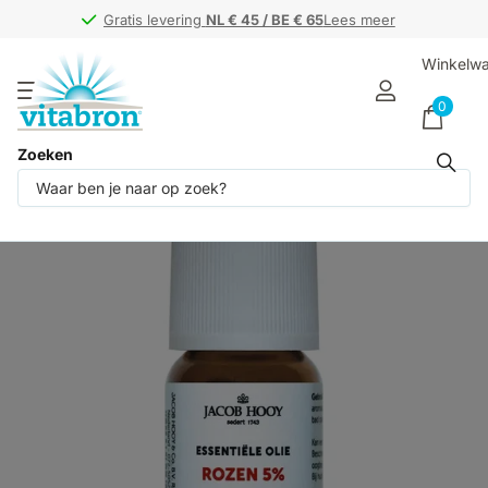
Gratis levering
Gratis levering
NL € 45 / BE € 65
NL € 45 / BE € 65
Lees meer
Winkelw
0
Zoeken
Deel dit product