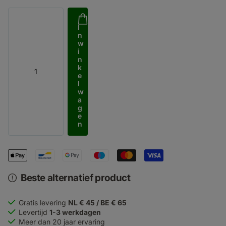
I
n
w
i
n
k
e
l
w
a
g
e
n
Beste alternatief product
Gratis levering
NL € 45 / BE € 65
Levertijd
1-3 werkdagen
Meer dan 20 jaar ervaring