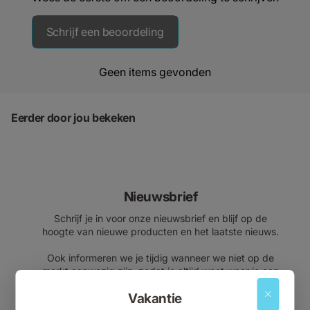
Schrijf een beoordeling
Geen items gevonden
Eerder door jou bekeken
Nieuwsbrief
Schrijf je in voor onze nieuwsbrief en blijf op de
hoogte van nieuwe producten en het laatste nieuws.
Ook informeren we je tijdig wanneer we niet op de
markt aanwezig zijn, zodat je altijd weet waar je aan
toe bent.
Vakantie