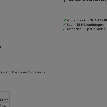
Gratis levering
NL € 45 / B
Levertijd
1-3 werkdagen
Meer dan 20 jaar ervaring
n
rry, struikheide en D-mannose.
00 mg
3 mg