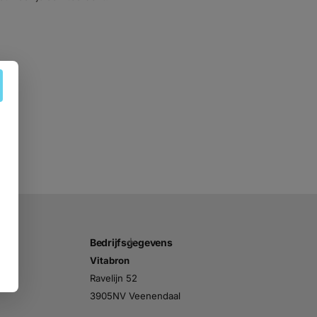
Bedrijfsgegevens
Vitabron
n
Ravelijn 52
3905NV Veenendaal