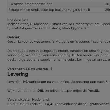
- waarvan proanthocyaniden
36
Extract van de struikheide top (calluna vulgaris L hull)
25
Ingredienten
Maltodextrine, D-Mannose, Extract van de Cranberry vrucht (vaccini
f., Zoetstof geëxtraheerd uit stevia, steviolglycosiden.
Gebruik
Geschikt voor volwassenen. 's Morgens en 's avonds 1 sachet oplo
Dit product is een voedingssupplement. Aanbevolen dosering niet 
vervanging van een gevarieerde voeding. Buiten bereik van jonge 
deskundige alvorens supplementen te gebruiken in geval van zwang
Verzenden & Retourneren
Levering
Levertijd:
1–3 werkdagen
na verzending. Je ontvangt een track & 
Wij verzenden met
DHL
en brievenbuspakketjes via
PostNL
.
Verzendkosten Nederland:
€5,50 – €6,50 (pakket), €4,40 (brievenbuspakketje),
gratis vanaf