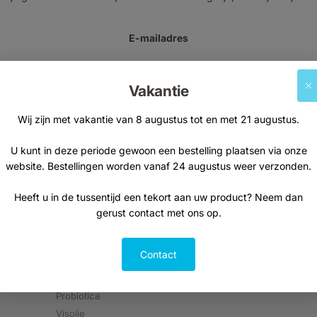
E-mailadres
Vakantie
Aanmelden
Wij zijn met vakantie van 8 augustus tot en met 21 augustus.
U kunt in deze periode gewoon een bestelling plaatsen via onze
website. Bestellingen worden vanaf 24 augustus weer verzonden.
Heeft u in de tussentijd een tekort aan uw product? Neem dan
gerust contact met ons op.
Supplementen
Natuurvoeding
Contact
Kruiden & planten
Thee
Vetzuren
Kruiden, specerije
Probiotica
Visolie