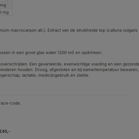
 mg
0 mg
um macrocarpon ait.), Extract van de struikheide top (calluna vulgaris L
ssen in een groot glas water (200 ml) en opdrinken.
overschrijden. Een gevarieerde, evenwichtige voeding en een gezonde l
kinderen houden. Droog, afgesloten en bij kamertemperatuur bewaren, 
erschap, lactatie, medicijngebruik en ziekte.
trace-code.
 €45,-