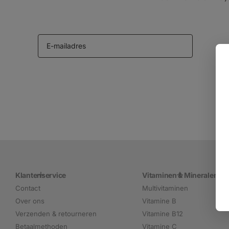
Klantenservice
Vitaminen & Mineralen
Contact
Multivitaminen
Over ons
Vitamine B
Verzenden & retourneren
Vitamine B12
Betaalmethoden
Vitamine C