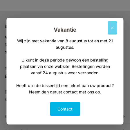
Bedrijfsgegevens
Vakantie
Vitabron
Wij zijn met vakantie van 8 augustus tot en met 21
Ravelijn 52
augustus.
3905NV Veenendaal
U kunt in deze periode gewoon een bestelling
plaatsen via onze website. Bestellingen worden
Tel:
+31 (0)318 553946
vanaf 24 augustus weer verzonden.
Email:
info@vitabron.nl
Heeft u in de tussentijd een tekort aan uw product?
Neem dan gerust contact met ons op.
BTW NL816914679B01
KVK 30216701
Contact
Klantenservice