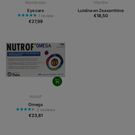
Membrasin
Vitortho
Eye care
Luteïne en Zeaxanthine
€18,50
1
review
€27,99
Nutrof
Omega
2
reviews
€23,81