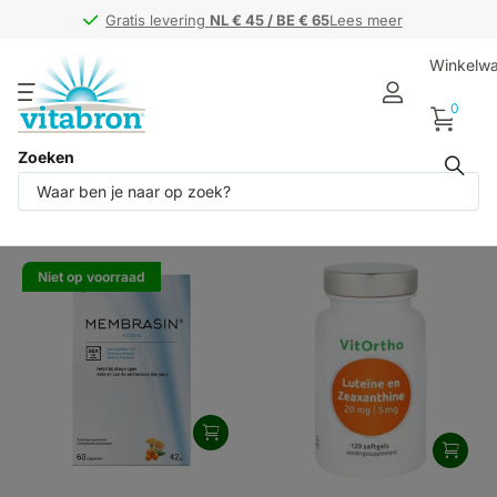
Gratis levering
Gratis levering
NL € 45 / BE € 65
NL € 45 / BE € 65
Lees meer
Winkelw
0
Zoeken
Producten (3)
Niet op voorraad