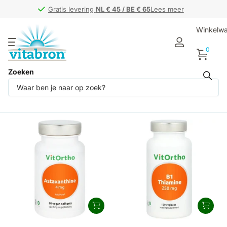
Gratis levering
Gratis levering
NL € 45 / BE € 65
NL € 45 / BE € 65
Lees meer
Winkelw
0
Zoeken
Producten (20)