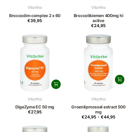
Vitortho
Vitortho
Broccodim complex 2 x 60
Broccolikiemen 400mg hi
€39,95
active
€24,95
Vitortho
Vitortho
DigeZyme EC 50 mg
Groenlipmossel extract 500
€27,95
mg
€24,95
-
€44,95