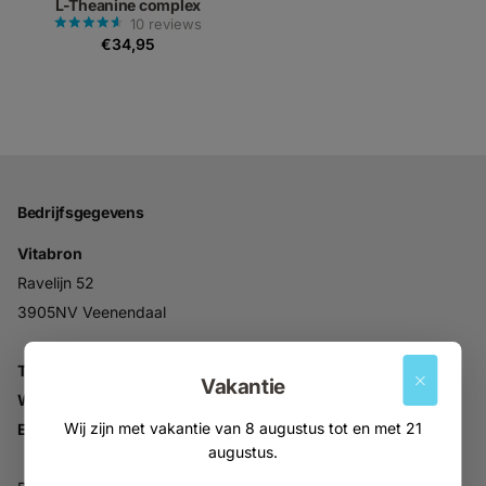
L-Theanine complex
10
reviews
€34,95
Bedrijfsgegevens
Vitabron
Ravelijn 52
3905NV Veenendaal
Tel:
+31 (0)318 553946
Vakantie
Whatsapp:
06-30896937
Wij zijn met vakantie van 8 augustus tot en met 21
Email:
info@vitabron.nl
augustus.