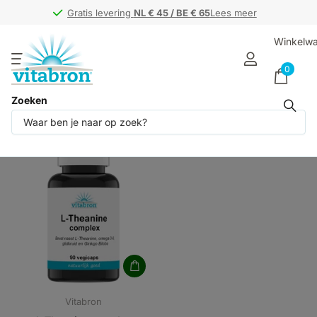
Gratis levering
Gratis levering
NL € 45 / BE € 65
NL € 45 / BE € 65
Lees meer
Winkelw
0
Zoeken
Producten (1)
Vitabron