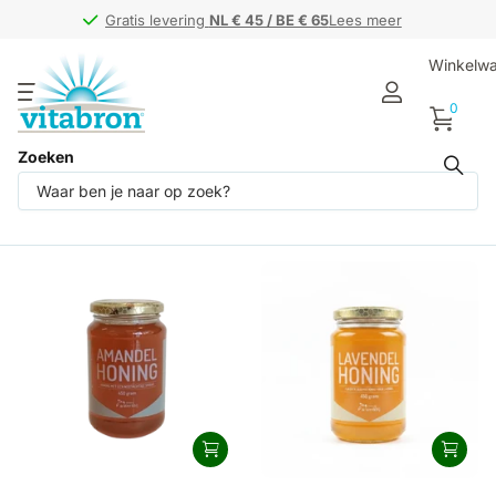
Gratis levering
Gratis levering
NL € 45 / BE € 65
NL € 45 / BE € 65
Lees meer
Winkelw
0
Zoeken
Producten (3)