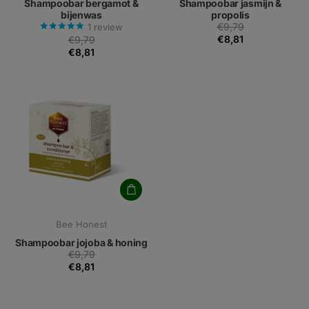
Shampoobar bergamot &
Shampoobar jasmijn &
bijenwas
propolis
€9,79
1
review
€8,81
€9,79
€8,81
Bee Honest
Shampoobar jojoba & honing
€9,79
€8,81