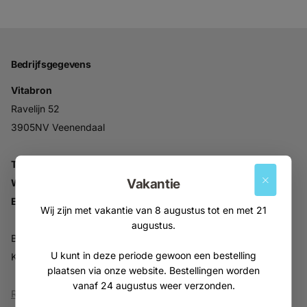
Bedrijfsgegevens
Vitabron
Ravelijn 52
3905NV Veenendaal
Tel:
+31 (0)318 553946
Vakantie
Whatsapp:
06-30896937
Email:
info@vitabron.nl
Wij zijn met vakantie van 8 augustus tot en met 21
augustus.
BTW NL816914679B01
U kunt in deze periode gewoon een bestelling
KVK 30216701
plaatsen via onze website. Bestellingen worden
vanaf 24 augustus weer verzonden.
Reviews