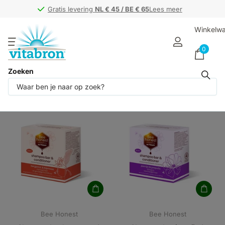
Gratis levering
Gratis levering
NL € 45 / BE € 65
NL € 45 / BE € 65
Lees meer
Winkelw
0
Zoeken
Producten (3)
Bee Honest
Bee Honest