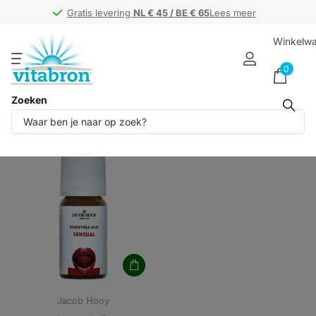
Gratis levering
Gratis levering
NL € 45 / BE € 65
NL € 45 / BE € 65
Lees meer
Winkelw
0
Zoeken
Producten (1)
Jacob Hooy