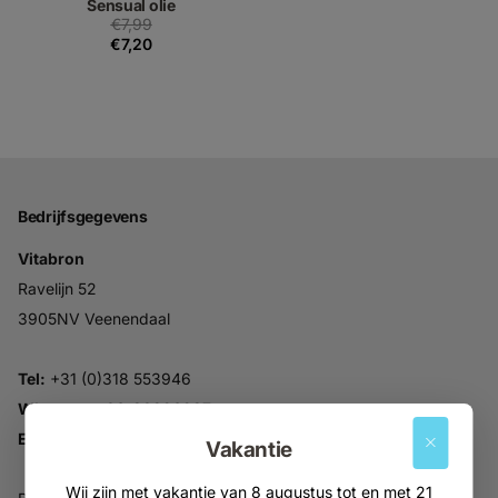
Sensual olie
€7,99
€7,20
Bedrijfsgegevens
Vitabron
Ravelijn 52
3905NV Veenendaal
Tel:
+31 (0)318 553946
Whatsapp:
06-30896937
Email:
info@vitabron.nl
Vakantie
Wij zijn met vakantie van 8 augustus tot en met 21