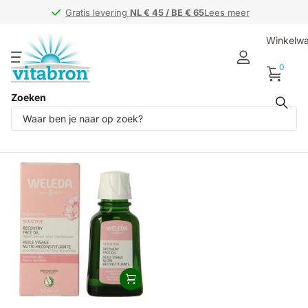
Gratis levering
Gratis levering
NL € 45 / BE € 65
NL € 45 / BE € 65
Lees meer
Winkelw
0
Zoeken
Producten (1)