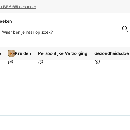
 / BE € 65
 / BE € 65
Lees meer
oeken
e
Kruiden
Persoonlijke Verzorging
Gezondheidsdoe
(4)
(5)
(6)