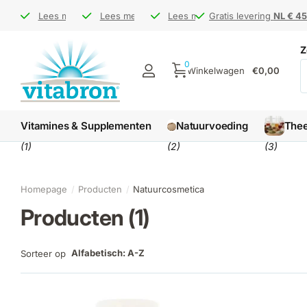
Bezoek ons op de
Bezoek ons op de
Lees meer
Gratis levering
Gratis levering
Lees meer
markt
markt
NL € 45 / BE € 65
NL € 45 / BE € 65
Levertijd
Levertijd
Lees meer
1-3 werkdagen
1-3 werkdagen
Gratis levering
Gratis levering
NL € 45
NL € 45
Z
0
Winkelwagen
€0,00
Vitamines & Supplementen
Natuurvoeding
The
(1)
(2)
(3)
Homepage
Producten
Natuurcosmetica
Producten (1)
Alfabetisch: A-Z
Sorteer op