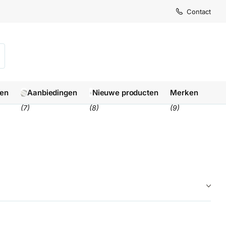
Levertijd
Levertijd
Contact
1-3 we
1-3 we
len
Aanbiedingen
Nieuwe producten
Merken
(7)
(8)
(9)