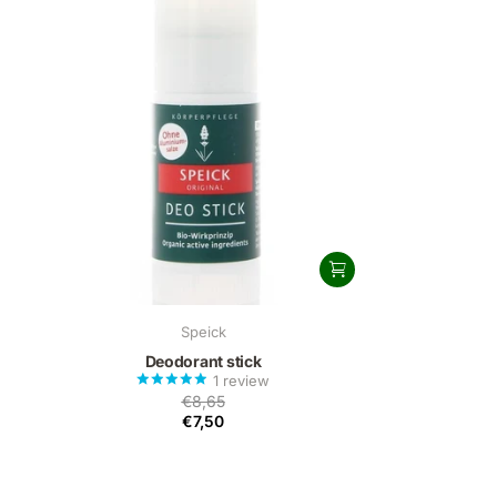
Speick
Deodorant stick
1
review
€8,65
€7,50