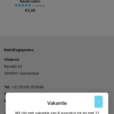
Nasikruiden
1
review
€2,00
Bedrijfsgegevens
Vitabron
Ravelijn 52
3905NV Veenendaal
Tel:
+31 (0)318 553946
Whatsapp:
06-30896937
Email:
info@vitabron.nl
Vakantie
Wij zijn met vakantie van 8 augustus tot en met 21