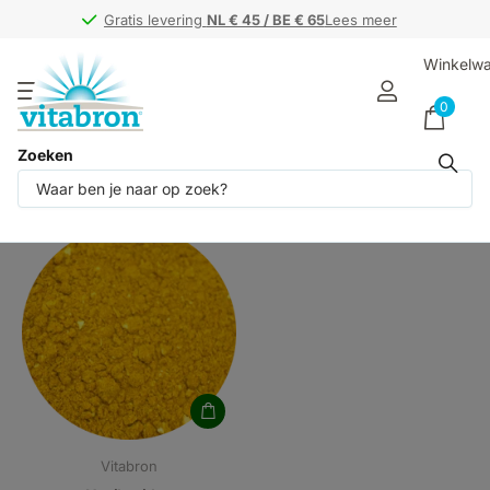
Gratis levering
Gratis levering
NL € 45 / BE € 65
NL € 45 / BE € 65
Lees meer
Winkelw
0
Zoeken
Producten (1)
Vitabron