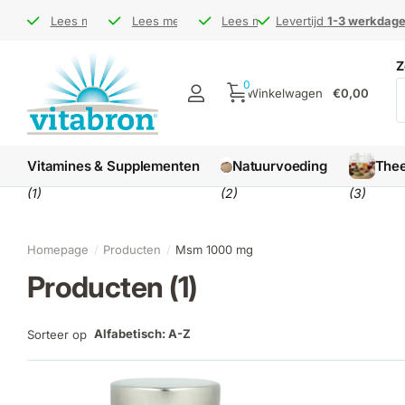
Bezoek ons op de
Bezoek ons op de
Lees meer
Gratis levering
Gratis levering
Lees meer
markt
markt
NL € 45 / BE € 65
NL € 45 / BE € 65
Levertijd
Levertijd
Lees meer
1-3 werkdagen
1-3 werkdagen
Levertijd
Levertijd
1-3 werkdag
1-3 werkdag
Z
0
Winkelwagen
€0,00
Vitamines & Supplementen
Natuurvoeding
The
(1)
(2)
(3)
Homepage
Producten
Msm 1000 mg
Producten (1)
Alfabetisch: A-Z
Sorteer op