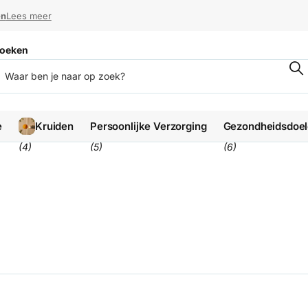
en
en
Lees meer
oeken
e
Kruiden
Persoonlijke Verzorging
Gezondheidsdoe
(4)
(5)
(6)