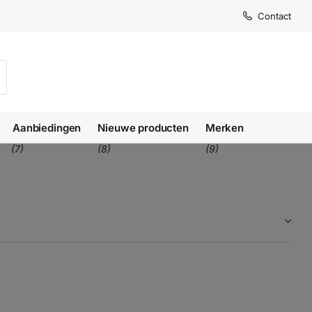
Levertijd
Levertijd
Contact
1-3 we
1-3 we
Aanbiedingen
Nieuwe producten
Merken
(7)
(8)
(9)