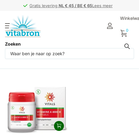
Gratis levering
Gratis levering
NL € 45 / BE € 65
NL € 45 / BE € 65
Lees meer
Winkelw
0
Zoeken
Producten (1)