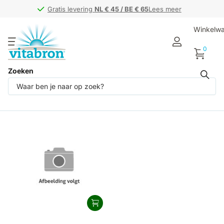
Gratis levering
Gratis levering
NL € 45 / BE € 65
NL € 45 / BE € 65
Lees meer
Winkelw
0
Zoeken
Producten (1)