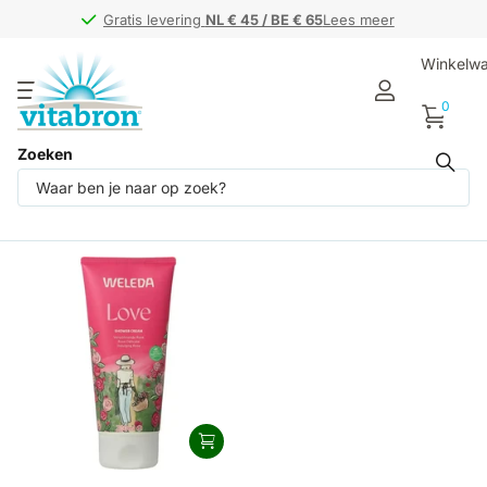
Gratis levering
Gratis levering
NL € 45 / BE € 65
NL € 45 / BE € 65
Lees meer
Winkelw
0
Zoeken
Producten (1)