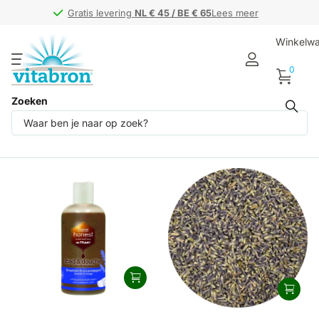
Gratis levering
Gratis levering
NL € 45 / BE € 65
NL € 45 / BE € 65
Lees meer
Winkelw
0
Zoeken
Producten (3)