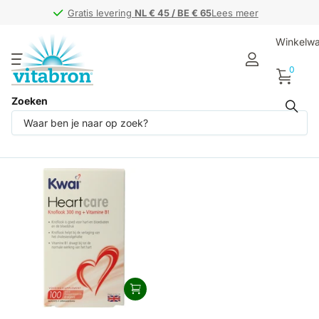
Gratis levering
Gratis levering
NL € 45 / BE € 65
NL € 45 / BE € 65
Lees meer
Winkelw
0
Zoeken
Producten (1)