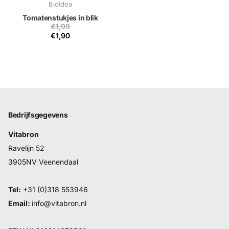
BioIdea
Tomatenstukjes in blik
€1,99
€1,90
Bedrijfsgegevens
Vitabron
Ravelijn 52
3905NV Veenendaal
Tel:
+31 (0)318 553946
Email:
info@vitabron.nl