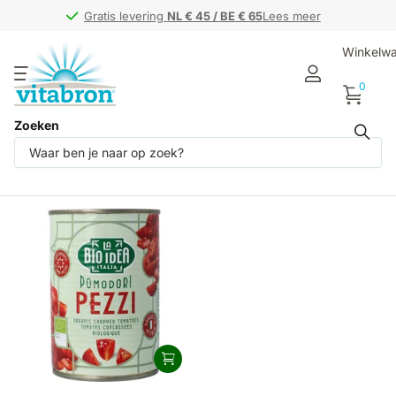
Gratis levering
Gratis levering
NL € 45 / BE € 65
NL € 45 / BE € 65
Lees meer
Winkelw
0
Zoeken
Producten (1)