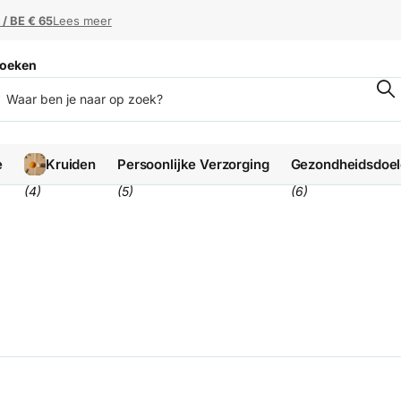
 / BE € 65
 / BE € 65
Lees meer
oeken
e
Kruiden
Persoonlijke Verzorging
Gezondheidsdoe
(4)
(5)
(6)