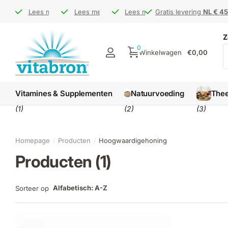
Bezoek ons op de
Bezoek ons op de
Lees meer
Gratis levering
Gratis levering
Lees meer
markt
markt
NL € 45 / BE € 65
NL € 45 / BE € 65
Levertijd
Levertijd
Lees meer
1-3 werkdagen
1-3 werkdagen
Gratis levering
Gratis levering
NL € 45
NL € 45
Z
0
Winkelwagen
€0,00
Vitamines & Supplementen
Natuurvoeding
The
(1)
(2)
(3)
Homepage
Producten
Hoogwaardigehoning
Producten (1)
Alfabetisch: A-Z
Sorteer op