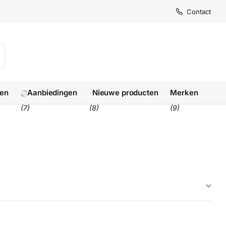
Levertijd
Levertijd
Contact
1-3 we
1-3 we
len
Aanbiedingen
Nieuwe producten
Merken
(7)
(8)
(9)